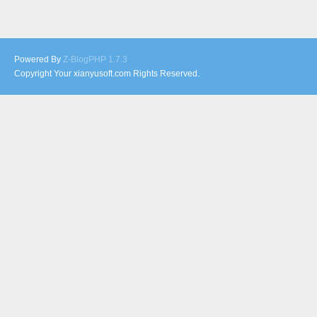
Powered By
Z-BlogPHP 1.7.3
Copyright Your xianyusoft.com Rights Reserved.