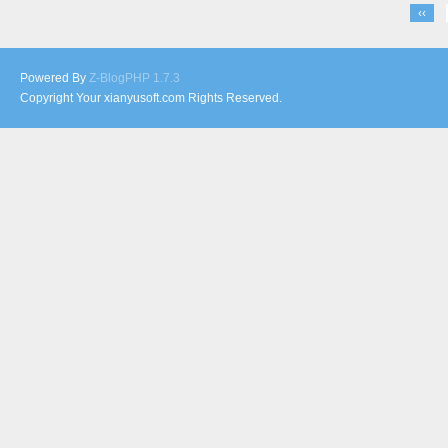
‹‹
Powered By
Z-BlogPHP 1.7.3
Copyright Your xianyusoft.com Rights Reserved.