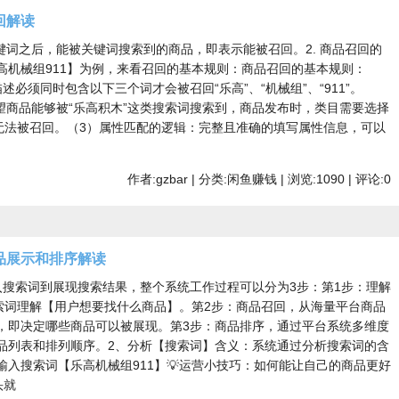
回解读
键词之后，能被关键词搜索到的商品，即表示能被召回。2. 商品召回的
高机械组911】为例，来看召回的基本规则：商品召回的基本规则：
必须同时包含以下三个词才会被召回“乐高”、“机械组”、“911”。
望商品能够被“乐高积木”这类搜索词搜索到，商品发布时，类目需要选择
会无法被召回。（3）属性匹配的逻辑：完整且准确的填写属性信息，可以
作者:gzbar | 分类:闲鱼赚钱 | 浏览:1090 | 评论:0
品展示和排序解读
入搜索词到展现搜索结果，整个系统工作过程可以分为3步：第1步：理解
搜索词理解【用户想要找什么商品】。第2步：商品召回，从海量平台商品
，即决定哪些商品可以被展现。第3步：商品排序，通过平台系统多维度
品列表和排列顺序。2、分析【搜索词】含义：系统通过分析搜索词的含
入搜索词【乐高机械组911】💡运营小技巧：如何能让自己的商品更好
头就