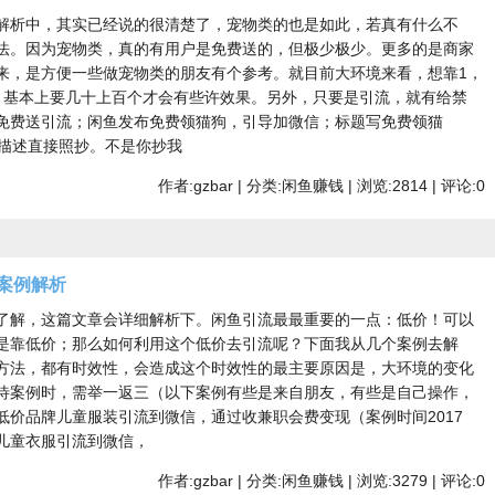
解析中，其实已经说的很清楚了，宠物类的也是如此，若真有什么不
法。因为宠物类，真的有用户是免费送的，但极少极少。更多的是商家
来，是方便一些做宠物类的朋友有个参考。就目前大环境来看，想靠1，
，基本上要几十上百个才会有些许效果。另外，只要是引流，就有给禁
免费送引流；闲鱼发布免费领猫狗，引导加微信；标题写免费领猫
；描述直接照抄。不是你抄我
作者:gzbar | 分类:闲鱼赚钱 | 浏览:2814 | 评论:0
案例解析
了解，这篇文章会详细解析下。闲鱼引流最最重要的一点：低价！可以
都是靠低价；那么如何利用这个低价去引流呢？下面我从几个案例去解
方法，都有时效性，会造成这个时效性的最主要原因是，大环境的变化
待案例时，需举一返三（以下案例有些是来自朋友，有些是自己操作，
低价品牌儿童服装引流到微信，通过收兼职会费变现（案例时间2017
儿童衣服引流到微信，
作者:gzbar | 分类:闲鱼赚钱 | 浏览:3279 | 评论:0