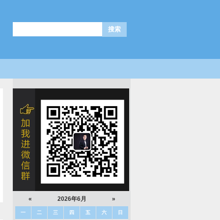
«
2026年6月
»
一
二
三
四
五
六
日