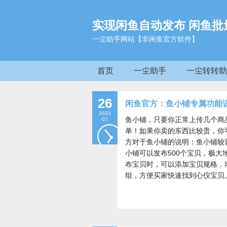
实现闲鱼自动发布 闲鱼批
一尘助手网站【非闲鱼官方软件】
首页
一尘助手
一尘转转助
26
闲鱼官方：鱼小铺专属功能
2023
鱼小铺，只要你正常上传几个商
07
单！如果你卖的东西比较贵，你
方对于鱼小铺的说明：鱼小铺较
小铺可以发布500个宝贝，极
布宝贝时，可以添加宝贝规格，
组，方便买家快速找到心仪宝贝